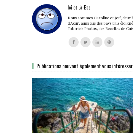
Ici et Là-Bas
Nous sommes Caroline et Jeff, deux 
d'Azur, ainsi que des pays plus éloig
Tutoriels Photos, des Recettes de Cu
Follow
Follow
Follow
Follow
us
us
us
us
on
on
on
on
Facebook
Twitter
Linkedin
Pinterest
Publications pouvant également vous intéresser