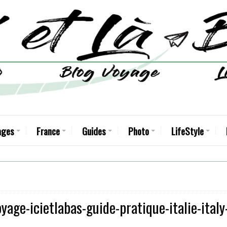
ages
France
Guides
Photo
LifeStyle
ge-icietlabas-guide-pratique-italie-italy