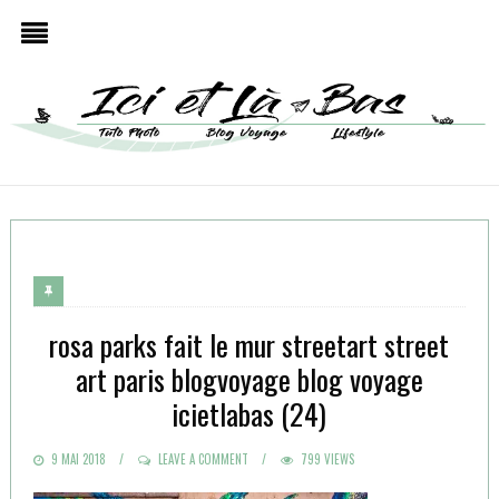
rosa parks fait le mur streetart street
art paris blogvoyage blog voyage
icietlabas (24)
POSTED
9 MAI 2018
LEAVE A COMMENT
799 VIEWS
ON