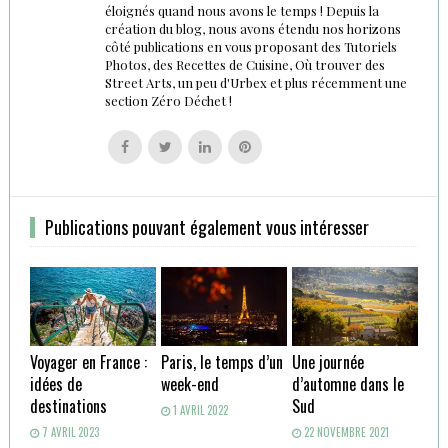
éloignés quand nous avons le temps ! Depuis la
création du blog, nous avons étendu nos horizons
côté publications en vous proposant des Tutoriels
Photos, des Recettes de Cuisine, Où trouver des
Street Arts, un peu d'Urbex et plus récemment une
section Zéro Déchet !
Follow
Follow
Follow
Follow
us
us
us
us
on
on
on
on
Facebook
Twitter
Linkedin
Pinterest
Publications pouvant également vous intéresser
Voyager en France :
Paris, le temps d’un
Une journée
idées de
week-end
d’automne dans le
destinations
Sud
1 AVRIL 2022
7 AVRIL 2023
22 NOVEMBRE 2021