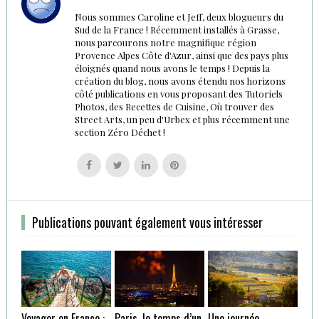
Nous sommes Caroline et Jeff, deux blogueurs du
Sud de la France ! Récemment installés à Grasse,
nous parcourons notre magnifique région
Provence Alpes Côte d'Azur, ainsi que des pays plus
éloignés quand nous avons le temps ! Depuis la
création du blog, nous avons étendu nos horizons
côté publications en vous proposant des Tutoriels
Photos, des Recettes de Cuisine, Où trouver des
Street Arts, un peu d'Urbex et plus récemment une
section Zéro Déchet !
Follow
Follow
Follow
Follow
us
us
us
us
on
on
on
on
Facebook
Twitter
Linkedin
Pinterest
Publications pouvant également vous intéresser
Voyager en France :
Paris, le temps d’un
Une journée