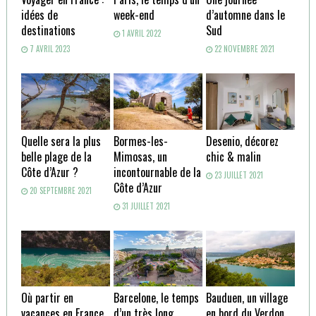
idées de
week-end
d’automne dans le
destinations
Sud
1 AVRIL 2022
7 AVRIL 2023
22 NOVEMBRE 2021
Quelle sera la plus
Bormes-les-
Desenio, décorez
belle plage de la
Mimosas, un
chic & malin
Côte d’Azur ?
incontournable de la
23 JUILLET 2021
Côte d’Azur
20 SEPTEMBRE 2021
31 JUILLET 2021
Où partir en
Barcelone, le temps
Bauduen, un village
vacances en France
d’un très long
en bord du Verdon