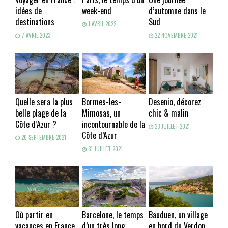
idées de
week-end
d’automne dans le
destinations
Sud
1 AVRIL 2022
7 AVRIL 2023
22 NOVEMBRE 2021
Quelle sera la plus
Bormes-les-
Desenio, décorez
belle plage de la
Mimosas, un
chic & malin
Côte d’Azur ?
incontournable de la
23 JUILLET 2021
Côte d’Azur
20 SEPTEMBRE 2021
31 JUILLET 2021
Où partir en
Barcelone, le temps
Bauduen, un village
vacances en France
d’un très long
en bord du Verdon