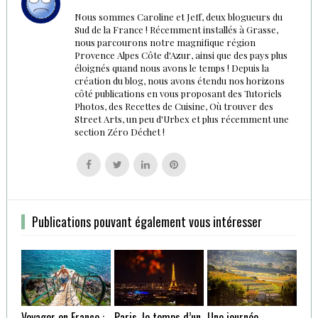
Nous sommes Caroline et Jeff, deux blogueurs du
Sud de la France ! Récemment installés à Grasse,
nous parcourons notre magnifique région
Provence Alpes Côte d'Azur, ainsi que des pays plus
éloignés quand nous avons le temps ! Depuis la
création du blog, nous avons étendu nos horizons
côté publications en vous proposant des Tutoriels
Photos, des Recettes de Cuisine, Où trouver des
Street Arts, un peu d'Urbex et plus récemment une
section Zéro Déchet !
Follow
Follow
Follow
Follow
us
us
us
us
on
on
on
on
Facebook
Twitter
Linkedin
Pinterest
Publications pouvant également vous intéresser
Voyager en France :
Paris, le temps d’un
Une journée