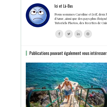
Ici et Là-Bas
Nous sommes Caroline et Jeff, deux 
d'Azur, ainsi que des pays plus éloig
Tutoriels Photos, des Recettes de Cu
Follow
Follow
Follow
Follow
us
us
us
us
on
on
on
on
Facebook
Twitter
Linkedin
Pinterest
Publications pouvant également vous intéresser