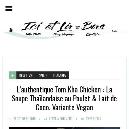
RECETTES !
SALÉ ?
THAÏLANDE
L’authentique Tom Kha Chicken : La
Soupe Thaïlandaise au Poulet & Lait de
Coco. Variante Vegan
POSTED
21 OCTOBRE 2019
LEAVE A COMMENT
2625 VIEWS
ON