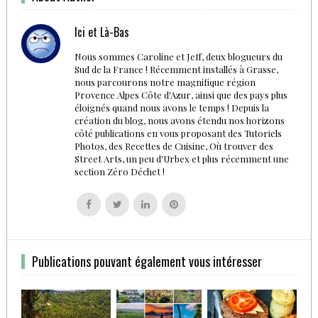
Ici et Là-Bas
Nous sommes Caroline et Jeff, deux blogueurs du
Sud de la France ! Récemment installés à Grasse,
nous parcourons notre magnifique région
Provence Alpes Côte d'Azur, ainsi que des pays plus
éloignés quand nous avons le temps ! Depuis la
création du blog, nous avons étendu nos horizons
côté publications en vous proposant des Tutoriels
Photos, des Recettes de Cuisine, Où trouver des
Street Arts, un peu d'Urbex et plus récemment une
section Zéro Déchet !
Follow
Follow
Follow
Follow
us
us
us
us
on
on
on
on
Facebook
Twitter
Linkedin
Pinterest
Publications pouvant également vous intéresser