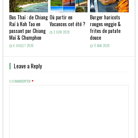
Bus Thaï : de Chiang
Où partir en
Burger haricots
Raï à Koh Tao en
Vacances cet été ?
rouges veggie &
passant par Chiang
frites de patate
3 JUIN 2020
Maï & Chumphon
douce
6 JUILLET 2020
11 MAI 2020
Leave a Reply
COMMENTS
*