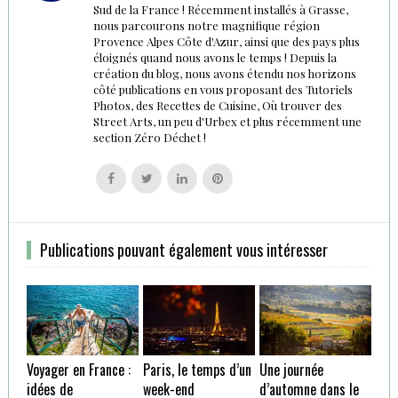
Sud de la France ! Récemment installés à Grasse,
nous parcourons notre magnifique région
Provence Alpes Côte d'Azur, ainsi que des pays plus
éloignés quand nous avons le temps ! Depuis la
création du blog, nous avons étendu nos horizons
côté publications en vous proposant des Tutoriels
Photos, des Recettes de Cuisine, Où trouver des
Street Arts, un peu d'Urbex et plus récemment une
section Zéro Déchet !
Follow
Follow
Follow
Follow
us
us
us
us
on
on
on
on
Facebook
Twitter
Linkedin
Pinterest
Publications pouvant également vous intéresser
Voyager en France :
Paris, le temps d’un
Une journée
idées de
week-end
d’automne dans le