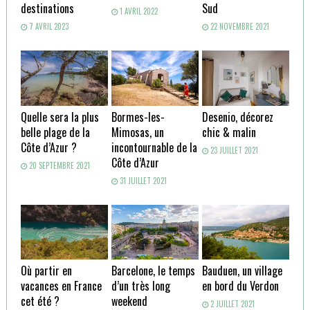
destinations
Sud
1 AVRIL 2022
7 AVRIL 2023
22 NOVEMBRE 2021
Quelle sera la plus
Bormes-les-
Desenio, décorez
belle plage de la
Mimosas, un
chic & malin
Côte d’Azur ?
incontournable de la
23 JUILLET 2021
Côte d’Azur
20 SEPTEMBRE 2021
31 JUILLET 2021
Où partir en
Barcelone, le temps
Bauduen, un village
vacances en France
d’un très long
en bord du Verdon
cet été ?
weekend
2 JUILLET 2021