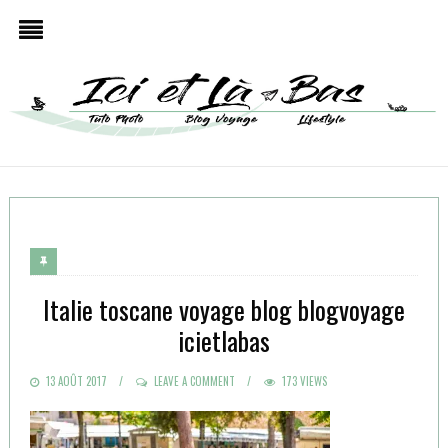
Italie toscane voyage blog blogvoyage
icietlabas
POSTED
13 AOÛT 2017
LEAVE A COMMENT
173 VIEWS
ON