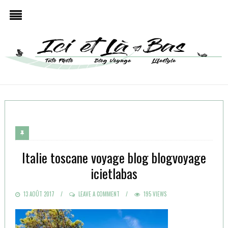
Italie toscane voyage blog blogvoyage
icietlabas
POSTED
13 AOÛT 2017
LEAVE A COMMENT
195 VIEWS
ON