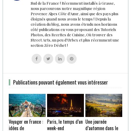
Sud de la France ! Récemment installés à Grasse,
nous parcourons notre magnifique région
Provence Alpes Côte d'Azur, ainsi que des pays plus
éloignés quand nous avons le temps ! Depuis la
création du blog, nous avons étendu nos horizons
côté publications en vous proposant des Tutoriels
Photos, des Recettes de Cuisine, Où trouver des
Street Arts, un peu d'Urbex et plus récemment une
section Zéro Déchet !
Follow
Follow
Follow
Follow
us
us
us
us
on
on
on
on
Facebook
Twitter
Linkedin
Pinterest
Publications pouvant également vous intéresser
Voyager en France :
Paris, le temps d’un
Une journée
idées de
week-end
d’automne dans le