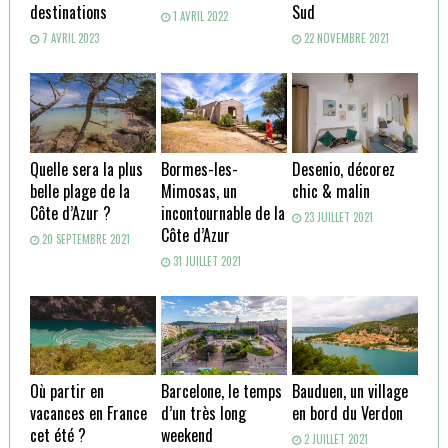
destinations
Sud
1 AVRIL 2022
7 AVRIL 2023
22 NOVEMBRE 2021
Quelle sera la plus
Bormes-les-
Desenio, décorez
belle plage de la
Mimosas, un
chic & malin
Côte d’Azur ?
incontournable de la
23 JUILLET 2021
Côte d’Azur
20 SEPTEMBRE 2021
31 JUILLET 2021
Où partir en
Barcelone, le temps
Bauduen, un village
vacances en France
d’un très long
en bord du Verdon
cet été ?
weekend
2 JUILLET 2021