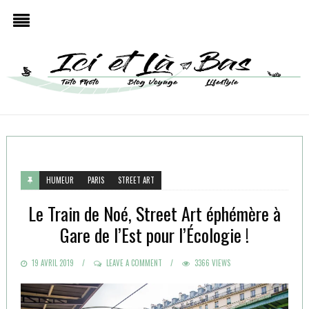
HUMEUR
PARIS
STREET ART
Le Train de Noé, Street Art éphémère à
Gare de l’Est pour l’Écologie !
POSTED
19 AVRIL 2019
LEAVE A COMMENT
3366 VIEWS
ON