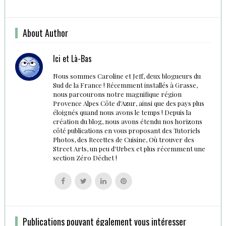
About Author
Ici et Là-Bas
Nous sommes Caroline et Jeff, deux blogueurs du
Sud de la France ! Récemment installés à Grasse,
nous parcourons notre magnifique région
Provence Alpes Côte d'Azur, ainsi que des pays plus
éloignés quand nous avons le temps ! Depuis la
création du blog, nous avons étendu nos horizons
côté publications en vous proposant des Tutoriels
Photos, des Recettes de Cuisine, Où trouver des
Street Arts, un peu d'Urbex et plus récemment une
section Zéro Déchet !
Follow
Follow
Follow
Follow
us
us
us
us
on
on
on
on
Facebook
Twitter
Linkedin
Pinterest
Publications pouvant également vous intéresser