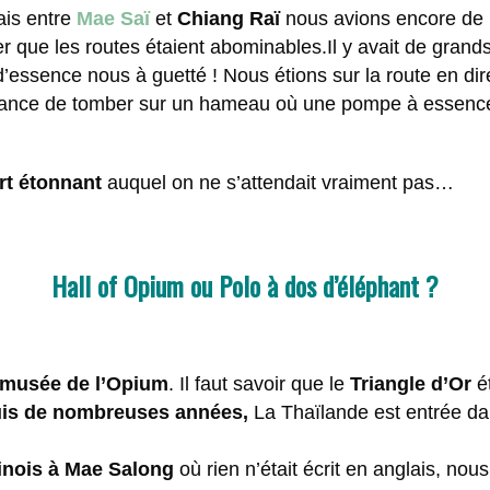
ais entre
Mae Saï
et
Chiang Raï
nous avions encore de be
ser que les routes étaient abominables.Il y avait de gr
ssence nous à guetté ! Nous étions sur la route en dir
hance de tomber sur un hameau où une pompe à essence 
rt étonnant
auquel on ne s’attendait vraiment pas…
Hall of Opium ou Polo à dos d’éléphant ?
musée de l’Opium
. Il faut savoir que le
Triangle d’Or
é
puis de nombreuses années,
La Thaïlande est entrée dan
inois à Mae Salong
où rien n’était écrit en anglais, nou