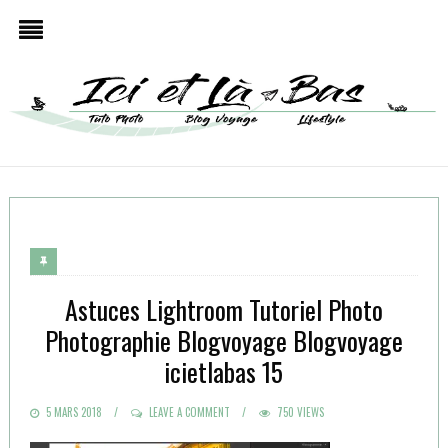
Astuces Lightroom Tutoriel Photo
Photographie Blogvoyage Blogvoyage
icietlabas 15
POSTED
5 MARS 2018
LEAVE A COMMENT
750 VIEWS
ON