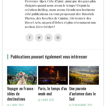
Provence Alpes Côte d'Azur, ainsi que des pays plus
éloignés quand nous avons le temps ! Depuis la
création du blog, nous avons étendu nos horizons
côté publications en vous proposant des Tutoriels
Photos, des Recettes de Cuisine, Où trouver des
Street Arts, un peu d'Urbex et plus récemment une
section Zéro Déchet !
Follow
Follow
Follow
Follow
us
us
us
us
on
on
on
on
Facebook
Twitter
Linkedin
Pinterest
Publications pouvant également vous intéresser
Voyager en France :
Paris, le temps d’un
Une journée
idées de
week-end
d’automne dans le
destinations
Sud
1 AVRIL 2022
7 AVRIL 2023
22 NOVEMBRE 2021