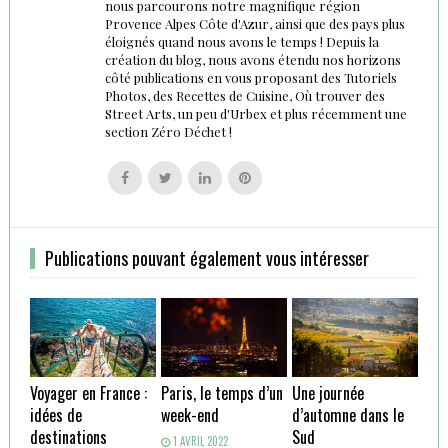
nous parcourons notre magnifique région
Provence Alpes Côte d'Azur, ainsi que des pays plus
éloignés quand nous avons le temps ! Depuis la
création du blog, nous avons étendu nos horizons
côté publications en vous proposant des Tutoriels
Photos, des Recettes de Cuisine, Où trouver des
Street Arts, un peu d'Urbex et plus récemment une
section Zéro Déchet !
Follow
Follow
Follow
Follow
us
us
us
us
on
on
on
on
Facebook
Twitter
Linkedin
Pinterest
Publications pouvant également vous intéresser
Voyager en France :
Paris, le temps d’un
Une journée
idées de
week-end
d’automne dans le
destinations
Sud
1 AVRIL 2022