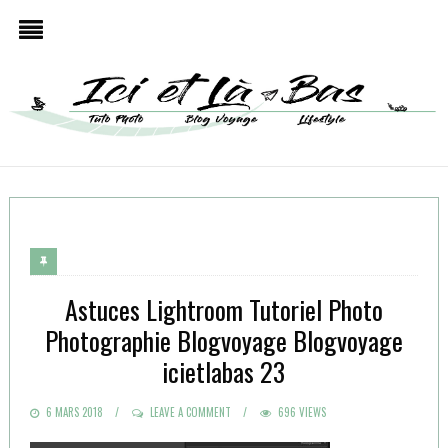
Astuces Lightroom Tutoriel Photo
Photographie Blogvoyage Blogvoyage
icietlabas 23
POSTED
6 MARS 2018
LEAVE A COMMENT
696 VIEWS
ON