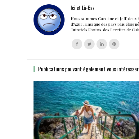
Ici et Là-Bas
Nous sommes Caroline et Jeff, deux 
d'Azur, ainsi que des pays plus éloig
Tutoriels Photos, des Recettes de Cu
Follow
Follow
Follow
Follow
us
us
us
us
on
on
on
on
Facebook
Twitter
Linkedin
Pinterest
Publications pouvant également vous intéresser