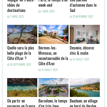
idées de
week-end
d’automne dans le
destinations
Sud
1 AVRIL 2022
7 AVRIL 2023
22 NOVEMBRE 2021
Quelle sera la plus
Bormes-les-
Desenio, décorez
belle plage de la
Mimosas, un
chic & malin
Côte d’Azur ?
incontournable de la
23 JUILLET 2021
Côte d’Azur
20 SEPTEMBRE 2021
31 JUILLET 2021
Où partir en
Barcelone, le temps
Bauduen, un village
vacances en France
d’un très long
en bord du Verdon