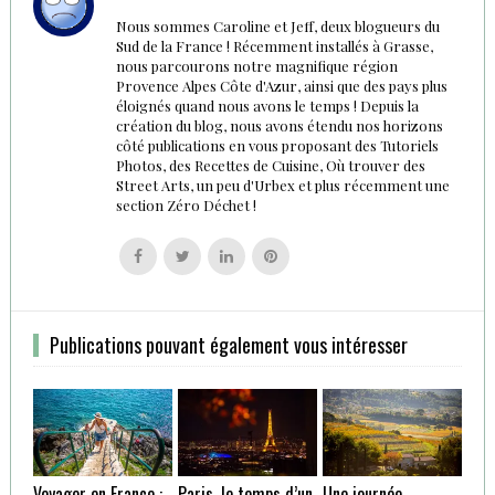
Nous sommes Caroline et Jeff, deux blogueurs du
Sud de la France ! Récemment installés à Grasse,
nous parcourons notre magnifique région
Provence Alpes Côte d'Azur, ainsi que des pays plus
éloignés quand nous avons le temps ! Depuis la
création du blog, nous avons étendu nos horizons
côté publications en vous proposant des Tutoriels
Photos, des Recettes de Cuisine, Où trouver des
Street Arts, un peu d'Urbex et plus récemment une
section Zéro Déchet !
Follow
Follow
Follow
Follow
us
us
us
us
on
on
on
on
Facebook
Twitter
Linkedin
Pinterest
Publications pouvant également vous intéresser
Voyager en France :
Paris, le temps d’un
Une journée