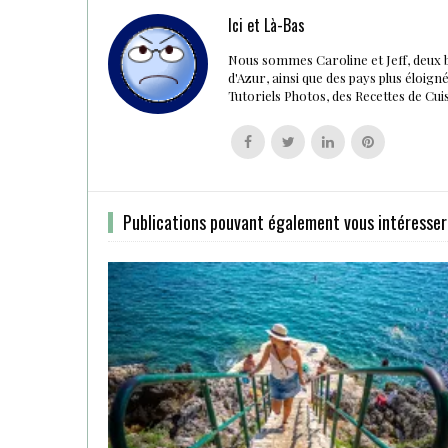
Ici et Là-Bas
Nous sommes Caroline et Jeff, deux 
d'Azur, ainsi que des pays plus éloig
Tutoriels Photos, des Recettes de Cu
Follow
Follow
Follow
Follow
us
us
us
us
on
on
on
on
Facebook
Twitter
Linkedin
Pinterest
Publications pouvant également vous intéresser