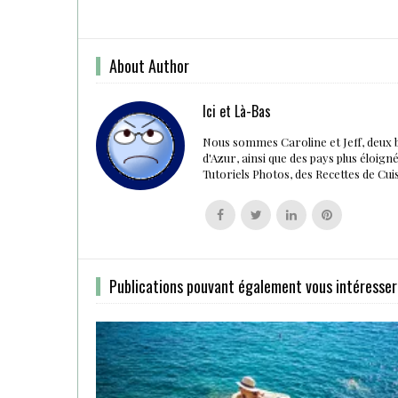
About Author
Ici et Là-Bas
Nous sommes Caroline et Jeff, deux 
d'Azur, ainsi que des pays plus éloig
Tutoriels Photos, des Recettes de Cu
Follow
Follow
Follow
Follow
us
us
us
us
on
on
on
on
Facebook
Twitter
Linkedin
Pinterest
Publications pouvant également vous intéresser